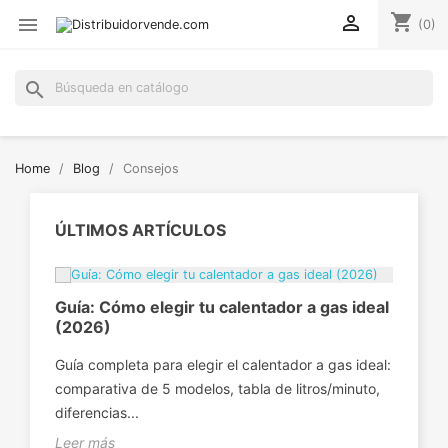
shopping_cart


(0)
search
Home
Blog
Consejos
ÚLTIMOS ARTÍCULOS
os
Guía: Cómo elegir tu calentador a gas ideal
Cóm
(2026)
sen
a tu
Guía completa para elegir el calentador a gas ideal:
Des
comparativa de 5 modelos, tabla de litros/minuto,
coc
diferencias...
mate
Leer más
Lee