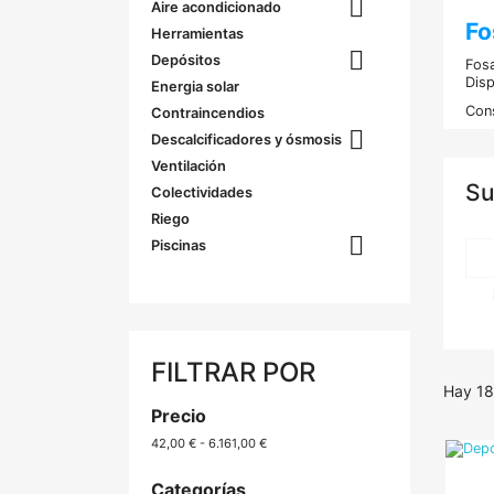

Aire acondicionado
Fo
Herramientas

Depósitos
Fosa
Disp
Energia solar
Cons
Contraincendios

Descalcificadores y ósmosis
Ventilación
Su
Colectividades
Riego

Piscinas
FILTRAR POR
Hay 18
Precio
42,00 € - 6.161,00 €
Categorías