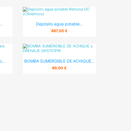

Vista rápida
..
Depósito agua potable...
887,00 €

Vista rápida
...
BOMBA SUMERGIBLE DE ACHIQUE...
89,00 €