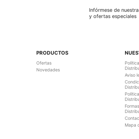
Infórmese de nuestras
y ofertas especiales
PRODUCTOS
NUES
Ofertas
Políti
Distri
Novedades
Aviso 
Condic
Distri
Políti
Distri
Forma
Distri
Contac
Mapa de