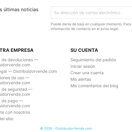
 últimas noticias
Puede darse de baja en cualquier momento. Para e
información de contacto en el aviso legal.
TRA EMPRESA
SU CUENTA
ca de devoluciones —
Seguimiento del pedido
buidorvende.com
Iniciar sesión
legal — Distribuidorvende.com
Crear una cuenta
iones de uso —
Mis alertas
buidorvende.com
Mis comentarios del blog
ca de seguridad —
buidorvende.com
s de pago —
buidorvende.com
te con nosotros
l sitio
© 2026 - DistribuidorVende.com