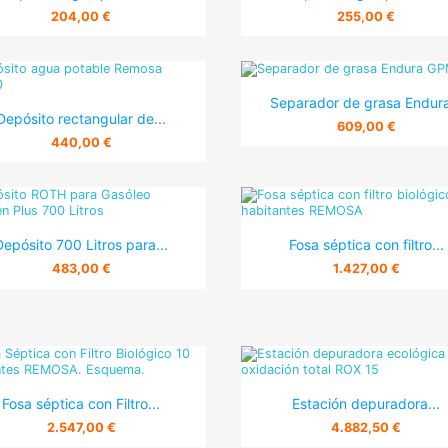
204,00 €
255,00 €
(5)

Vista rápida
Separador de grasa Endura

Vista rápida
Depósito rectangular de...
609,00 €
440,00 €


Vista rápida
Vista rápida
Depósito 700 Litros para...
Fosa séptica con filtro...
483,00 €
1.427,00 €


Vista rápida
Vista rápida
Fosa séptica con Filtro...
Estación depuradora...
2.547,00 €
4.882,50 €