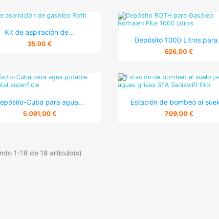

Vista rápida
Kit de aspiración de...

Vista rápida
Depósito 1000 Litros para.
35,00 €
626,00 €


Vista rápida
Vista rápida
epósito-Cuba para agua...
Estación de bombeo al suelo
5.091,00 €
709,00 €
ndo 1-18 de 18 artículo(s)