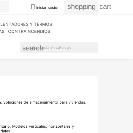
ouTube
Instagram
shopping_cart

Carrito
(0)
Iniciar sesión
LENTADORES Y TERMOS
AS
CONTRAINCENDIOS
search
ia. Soluciones de almacenamiento para viviendas,
ntario. Modelos verticales, horizontales y
riales.