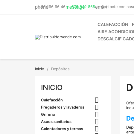
phone
message
email
96 166 66 46
678 542 865
Contacte con nos
CALEFACCIÓN
AIRE ACONDICI
DESCALCIFICAD
Inicio
Depósitos
D
INICIO

Calefacción
Ofe

Fregaderos y lavaderos
indu

Griferia
De

Aseos sanitarios

Dep
Calentadores y termos
ente