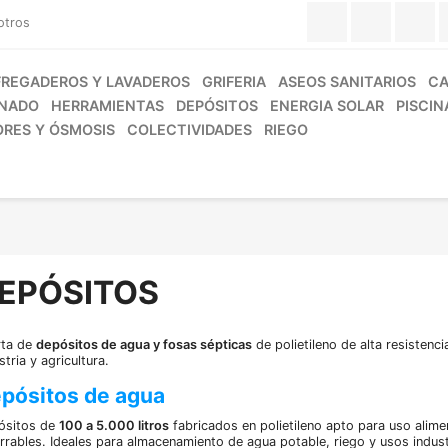
Facebook
Twitter
Y
otros
FREGADEROS Y LAVADEROS
GRIFERIA
ASEOS SANITARIOS
CA
ONADO
HERRAMIENTAS
DEPÓSITOS
ENERGIA SOLAR
PISCIN
ORES Y ÓSMOSIS
COLECTIVIDADES
RIEGO
EPÓSITOS
rta de
depósitos de agua y fosas sépticas
de polietileno de alta resistenc
stria y agricultura.
pósitos de agua
ósitos de
100 a 5.000 litros
fabricados en polietileno apto para uso alime
rrables. Ideales para almacenamiento de agua potable, riego y usos indust