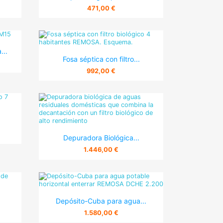
471,00 €
...

Vista rápida
Fosa séptica con filtro...
992,00 €

Vista rápida
Depuradora Biológica...
1.446,00 €

Vista rápida
Depósito-Cuba para agua...
1.580,00 €