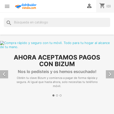
Distribuidorvende.com
shopping_cart


(0)
-
Tienda
search
online
de
fontanería,
calefacción
y
climatización
AHORA ACEPTAMOS PAGOS
CON BIZUM
Nos lo pedisteis y os hemos escuchado!


Obtén tu clave Bizum y comienza a pagar de forma rápida y
segura. Al igual que hasta ahora, solo necesitas tu teléfono
móvil.