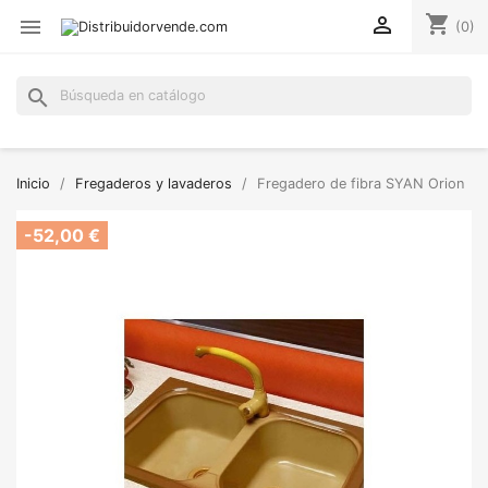
shopping_cart


(0)
search
Inicio
Fregaderos y lavaderos
Fregadero de fibra SYAN Orion
-52,00 €