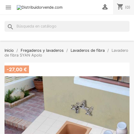
shopping_cart


(0)
search
Inicio
Fregaderos y lavaderos
Lavaderos de fibra
Lavadero
de fibra SYAN Apolo
-27,00 €