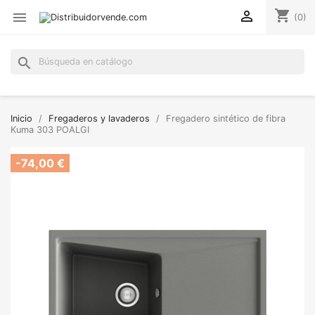
shopping_cart


(0)
search
Inicio
Fregaderos y lavaderos
Fregadero sintético de fibra
Kuma 303 POALGI
-74,00 €